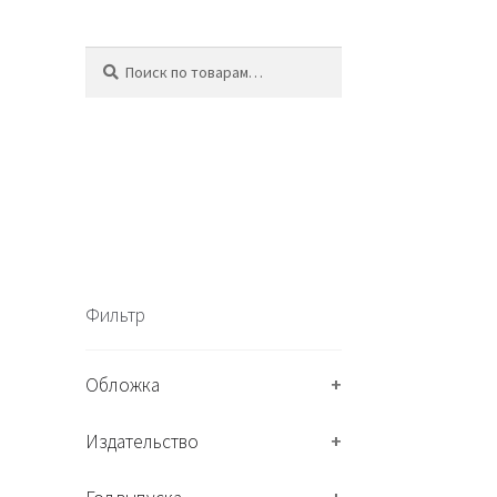
Искать:
П
о
и
с
к
Фильтр
Обложка
+
Издательство
+