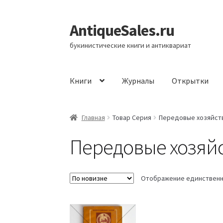
AntiqueSales.ru
Перейти
Перейти
к
к
букинистические книги и антиквариат
навигации
содержимому
Книги
Журналы
Открытки
Главная
Главная
Товар Серия
Передовые хозяйст
Передовые хозяй
Отображение единственн