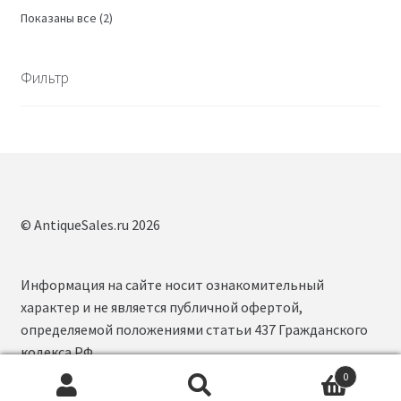
Сортировка:
Показаны все (2)
самые
недавние
Фильтр
© AntiqueSales.ru 2026
Информация на сайте носит ознакомительный
характер и не является публичной офертой,
определяемой положениями статьи 437 Гражданского
кодекса РФ.
0
Искать:
П