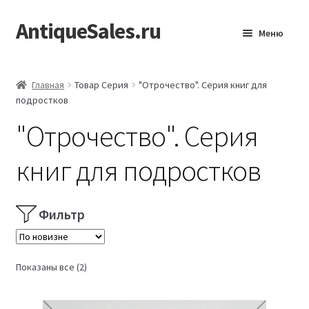
AntiqueSales.ru
Перейти
Перейти
Меню
к
к
навигации
содержимому
Главная
Главная
Товар Серия
"Отрочество". Серия книг для
подростков
"Отрочество". Серия
книг для подростков
Фильтр
Сортировка:
Показаны все (2)
самые
недавние