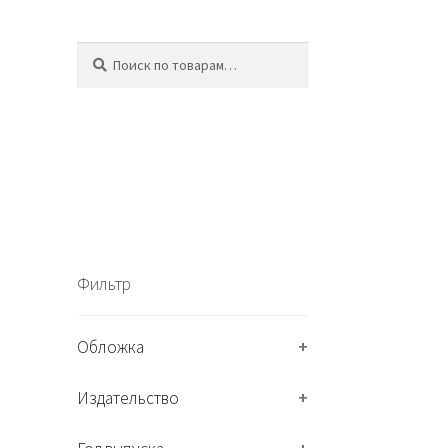
Искать:
П
о
и
с
к
Фильтр
Обложка
+
Издательство
+