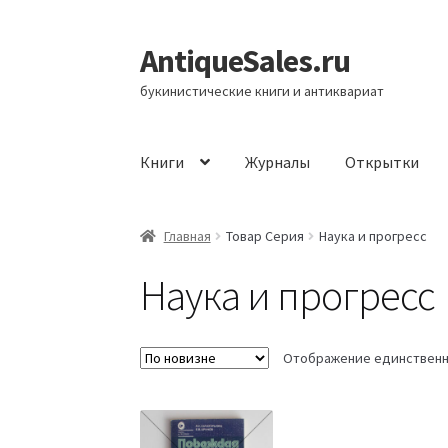
AntiqueSales.ru
Перейти
Перейти
к
к
букинистические книги и антиквариат
навигации
содержимому
Книги
Журналы
Открытки
Главная
Главная
Товар Серия
Наука и прогресс
Наука и прогресс
Отображение единственн