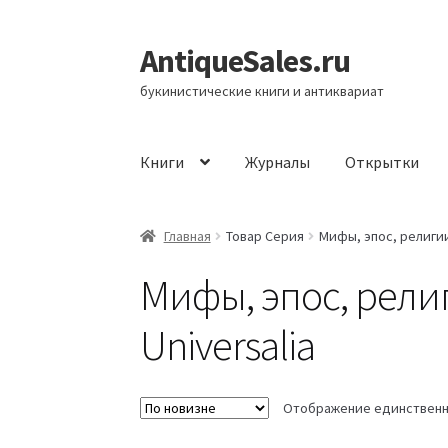
AntiqueSales.ru
Перейти
Перейти
к
к
букинистические книги и антиквариат
навигации
содержимому
Книги
Журналы
Открытки
Главная
Главная
Товар Серия
Мифы, эпос, религии 
Мифы, эпос, религ
Universalia
Отображение единственн