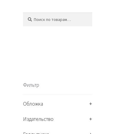
Искать:
П
о
и
с
к
Фильтр
Обложка
+
Издательство
+