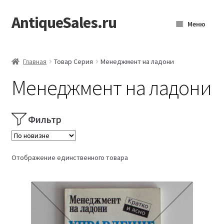
AntiqueSales.ru
Перейти
Перейти
Меню
к
к
навигации
содержимому
Главная
Главная
Товар Серия
Менеджмент на ладони
Менеджмент на ладони
Фильтр
Отображение единственного товара