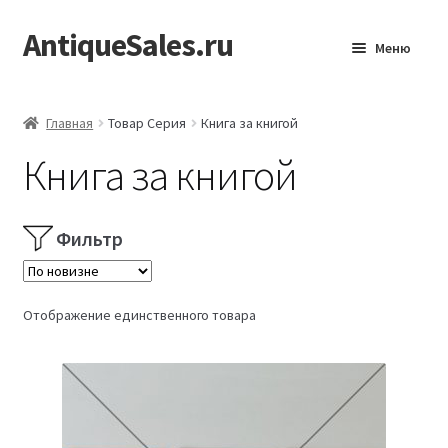
AntiqueSales.ru
Перейти
Перейти
Меню
к
к
навигации
содержимому
Главная
Главная
Товар Серия
Книга за книгой
Книга за книгой
Фильтр
Отображение единственного товара