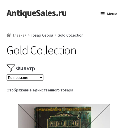
AntiqueSales.ru
Перейти
Перейти
Меню
к
к
навигации
содержимому
Главная
Главная
Товар Серия
Gold Collection
Gold Collection
Фильтр
Отображение единственного товара