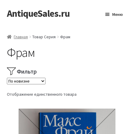
AntiqueSales.ru
Перейти
Перейти
Меню
к
к
навигации
содержимому
Главная
Главная
Товар Серия
Фрам
Фрам
Фильтр
Отображение единственного товара