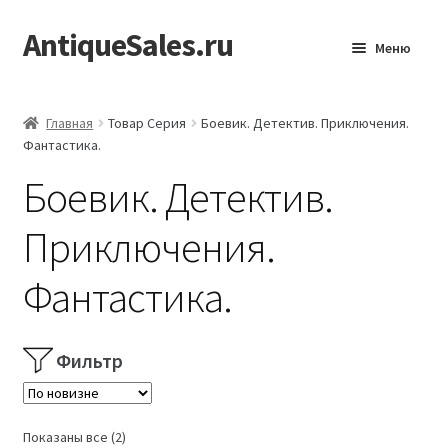
AntiqueSales.ru
Перейти
Перейти
Меню
к
к
навигации
содержимому
Главная
Главная
Товар Серия
Боевик. Детектив. Приключения.
Фантастика.
Боевик. Детектив.
Приключения.
Фантастика.
Фильтр
Сортировка:
Показаны все (2)