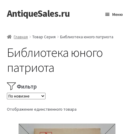
AntiqueSales.ru
Перейти
Перейти
Меню
к
к
навигации
содержимому
Главная
Главная
Товар Серия
Библиотека юного патриота
Библиотека юного
патриота
Фильтр
Отображение единственного товара