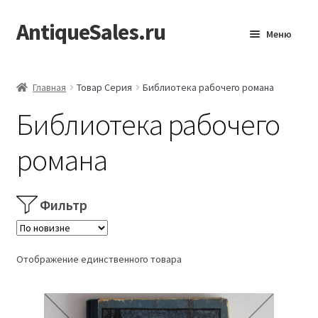
AntiqueSales.ru
Перейти
Перейти
Меню
к
к
навигации
содержимому
Главная
Главная
Товар Серия
Библиотека рабочего романа
Библиотека рабочего
романа
Фильтр
Отображение единственного товара