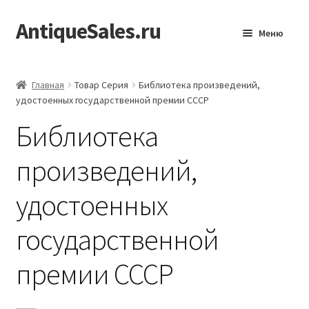
AntiqueSales.ru
Перейти
Перейти
Меню
к
к
навигации
содержимому
Главная
Главная
Товар Серия
Библиотека произведений,
удостоенных государственной премии СССР
Библиотека
произведений,
удостоенных
государственной
премии СССР