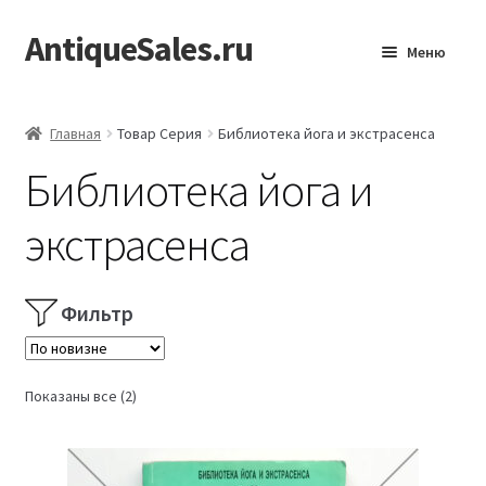
AntiqueSales.ru
Перейти
Перейти
Меню
к
к
навигации
содержимому
Главная
Главная
Товар Серия
Библиотека йога и экстрасенса
Библиотека йога и
экстрасенса
Фильтр
Сортировка:
Показаны все (2)
самые
недавние