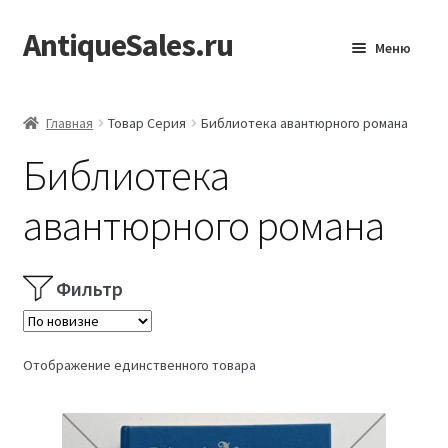
AntiqueSales.ru
Перейти
Перейти
Меню
к
к
навигации
содержимому
Главная
Главная
Товар Серия
Библиотека авантюрного романа
Библиотека
авантюрного романа
Фильтр
Отображение единственного товара