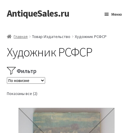
AntiqueSales.ru
Перейти
Перейти
Меню
к
к
навигации
содержимому
Главная
Главная
Товар Издательство
Художник РСФСР
Художник РСФСР
Фильтр
Сортировка:
Показаны все (2)
самые
недавние