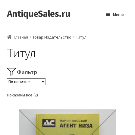
AntiqueSales.ru
Перейти
Перейти
Меню
к
к
навигации
содержимому
Главная
Главная
Товар Издательство
Титул
Титул
Фильтр
Сортировка:
Показаны все (2)
самые
недавние