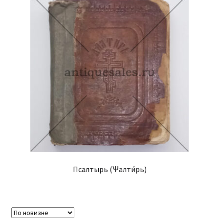
Псалтырь (Ѱалти́рь)