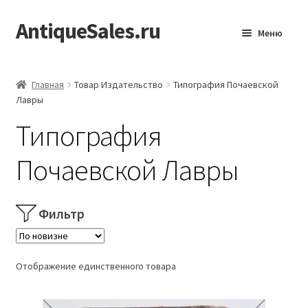
AntiqueSales.ru
Перейти
Перейти
Меню
к
к
навигации
содержимому
Главная
Главная
Товар Издательство
Типография Почаевской
Лавры
Типография
Почаевской Лавры
Фильтр
Отображение единственного товара