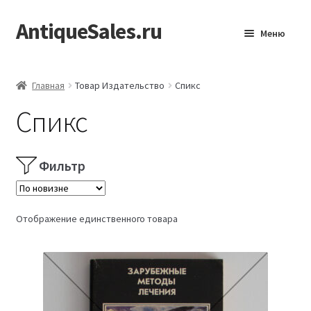
AntiqueSales.ru
Перейти
Перейти
Меню
к
к
навигации
содержимому
Главная
Главная
Товар Издательство
Спикс
Спикс
Фильтр
Отображение единственного товара