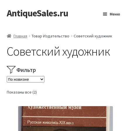
AntiqueSales.ru
Перейти
Перейти
Меню
к
к
навигации
содержимому
Главная
Главная
Товар Издательство
Советский художник
Советский художник
Фильтр
Сортировка:
Показаны все (2)
самые
недавние