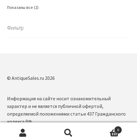
Сортировка:
Показаны все (2)
самые
недавние
Фильтр
© AntiqueSales.ru 2026
Информация на сайте носит ознакомительный
характер и не является публичной офертой,
определяемой положениями статьи 437 Гражданского
кодекса РФ.
0
Искать:
П