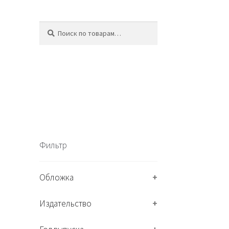
Искать:
П
о
и
с
к
Фильтр
Обложка
+
Издательство
+