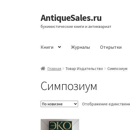
AntiqueSales.ru
Перейти
Перейти
к
к
букинистические книги и антиквариат
навигации
содержимому
Книги
Журналы
Открытки
Главная
Главная
Товар Издательство
Симпозиум
Симпозиум
Отображение единственн