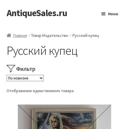
AntiqueSales.ru
Перейти
Перейти
Меню
к
к
навигации
содержимому
Главная
Главная
Товар Издательство
Русский купец
Русский купец
Фильтр
Отображение единственного товара