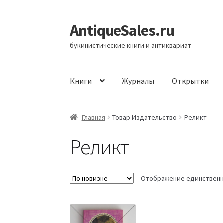
AntiqueSales.ru
Перейти
Перейти
к
к
букинистические книги и антиквариат
навигации
содержимому
Книги
Журналы
Открытки
Главная
Главная
Товар Издательство
Реликт
Реликт
Отображение единственн