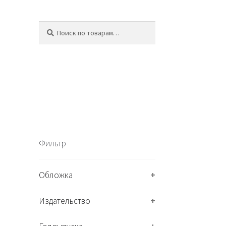
Искать:
П
о
и
с
к
Фильтр
Обложка
+
Издательство
+