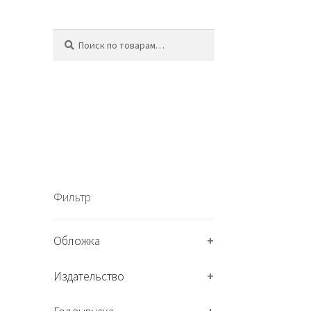
Искать:
П
о
и
с
к
Фильтр
Обложка
+
Издательство
+