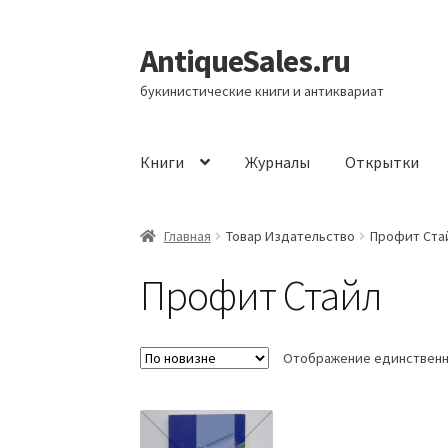
AntiqueSales.ru
Перейти
Перейти
к
к
букинистические книги и антиквариат
навигации
содержимому
Книги
Журналы
Открытки
Главная
Главная
Товар Издательство
Профит Ста
Профит Стайл
Отображение единственн