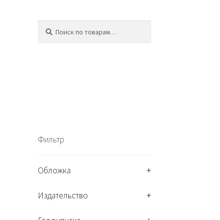
Искать:
П
о
и
с
к
Фильтр
Обложка
+
Издательство
+