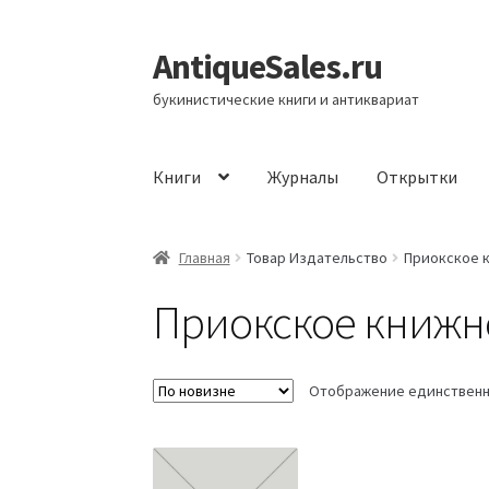
AntiqueSales.ru
Перейти
Перейти
к
к
букинистические книги и антиквариат
навигации
содержимому
Книги
Журналы
Открытки
Главная
Главная
Товар Издательство
Приокское 
Приокское книжн
Отображение единственн