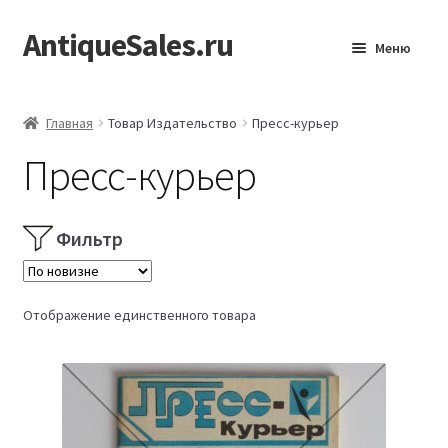
AntiqueSales.ru
Перейти
Перейти
Меню
к
к
навигации
содержимому
Главная
Главная
Товар Издательство
Пресс-курьер
Пресс-курьер
Фильтр
Отображение единственного товара