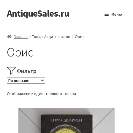
AntiqueSales.ru
Перейти
Перейти
Меню
к
к
навигации
содержимому
Главная
Главная
Товар Издательство
Орис
Орис
Фильтр
Отображение единственного товара