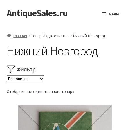
AntiqueSales.ru
Перейти
Перейти
Меню
к
к
навигации
содержимому
Главная
Главная
Товар Издательство
Нижний Новгород
Нижний Новгород
Фильтр
Отображение единственного товара