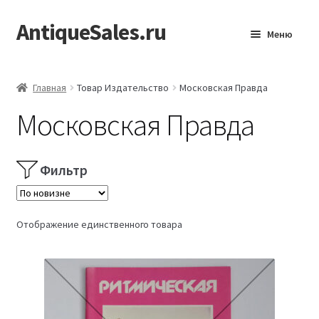
AntiqueSales.ru
Перейти
Перейти
Меню
к
к
навигации
содержимому
Главная
Главная
Товар Издательство
Московская Правда
Московская Правда
Фильтр
Отображение единственного товара