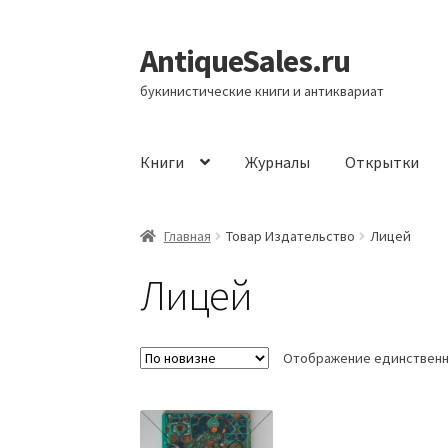
AntiqueSales.ru
Перейти
Перейти
к
к
букинистические книги и антиквариат
навигации
содержимому
Книги
Журналы
Открытки
Главная
Главная
Товар Издательство
Лицей
Лицей
Отображение единственн