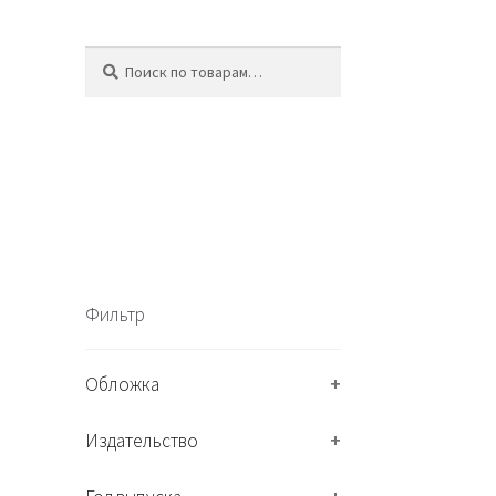
Искать:
П
о
и
с
к
Фильтр
Обложка
+
Издательство
+