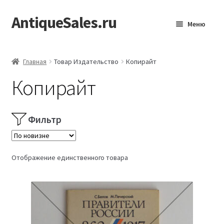
AntiqueSales.ru
Перейти
Перейти
Меню
к
к
навигации
содержимому
Главная
Главная
Товар Издательство
Копирайт
Копирайт
Фильтр
Отображение единственного товара