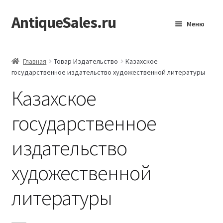
AntiqueSales.ru
Перейти
Перейти
Меню
к
к
навигации
содержимому
Главная
Главная
Товар Издательство
Казахское
государственное издательство художественной литературы
Казахское
государственное
издательство
художественной
литературы