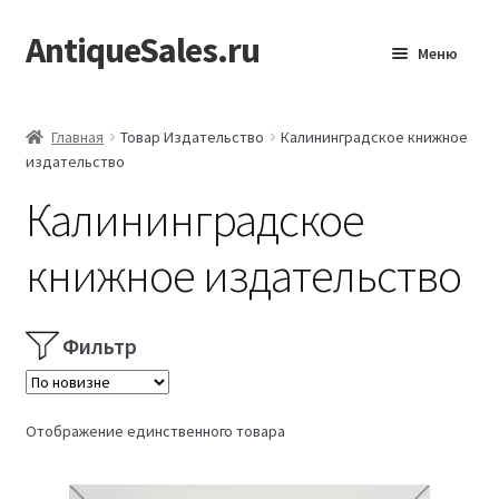
AntiqueSales.ru
Перейти
Перейти
Меню
к
к
навигации
содержимому
Главная
Главная
Товар Издательство
Калининградское книжное
издательство
Калининградское
книжное издательство
Фильтр
Отображение единственного товара