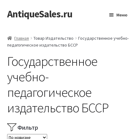
AntiqueSales.ru
Перейти
Перейти
Меню
к
к
навигации
содержимому
Главная
Главная
Товар Издательство
Государственное учебно-
педагогическое издательство БССР
Государственное
учебно-
педагогическое
издательство БССР
Фильтр