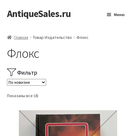
AntiqueSales.ru
Перейти
Перейти
Меню
к
к
навигации
содержимому
Главная
Главная
Товар Издательство
Флокс
Флокс
Фильтр
Сортировка:
Показаны все (4)
самые
недавние