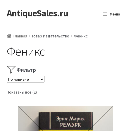
AntiqueSales.ru
Перейти
Перейти
Меню
к
к
навигации
содержимому
Главная
Главная
Товар Издательство
Феникс
Феникс
Фильтр
Сортировка:
Показаны все (2)
самые
недавние