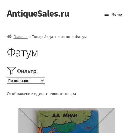
AntiqueSales.ru
Перейти
Перейти
Меню
к
к
навигации
содержимому
Главная
Главная
Товар Издательство
Фатум
Фатум
Фильтр
Отображение единственного товара