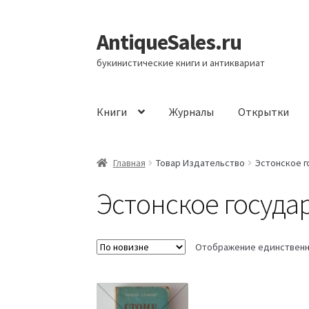
AntiqueSales.ru
Перейти
Перейти
к
к
букинистические книги и антиквариат
навигации
содержимому
Книги
Журналы
Открытки
Главная
Главная
Товар Издательство
Эстонское 
Эстонское госуда
Отображение единственн