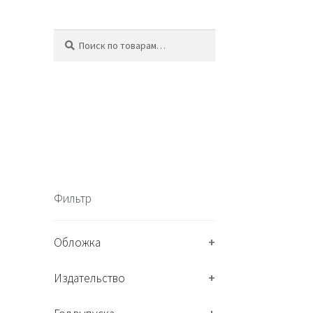
Искать:
П
о
и
с
к
Фильтр
Обложка
+
Издательство
+