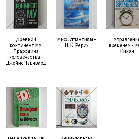
Древний
Миф Атлантиды -
Управлени
континент МУ.
Н. К. Рерих
временем - К
Прародина
Кинан
человечества -
Джеймс Черчвард
Немецкий за 100
Энциклопедия