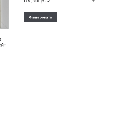
Год выпуска
+
Фильтровать
е
ейт