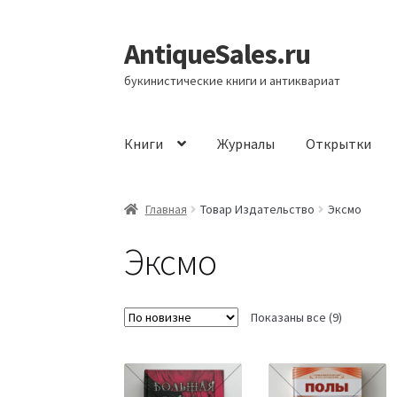
AntiqueSales.ru
Перейти
Перейти
к
к
букинистические книги и антиквариат
навигации
содержимому
Книги
Журналы
Открытки
Главная
Главная
Товар Издательство
Эксмо
Эксмо
Сортиров
Показаны все (9)
самые
недавние