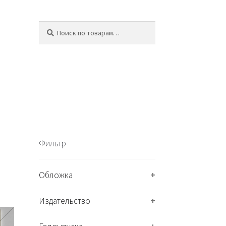
Искать:
П
о
и
с
к
Фильтр
Обложка
+
Издательство
+