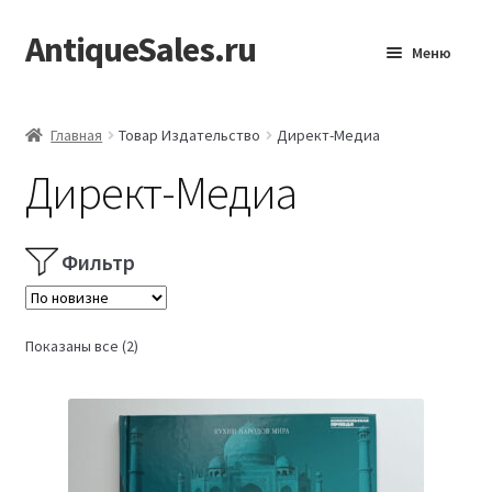
AntiqueSales.ru
Перейти
Перейти
Меню
к
к
навигации
содержимому
Главная
Главная
Товар Издательство
Директ-Медиа
Директ-Медиа
Фильтр
Сортировка:
Показаны все (2)
самые
недавние