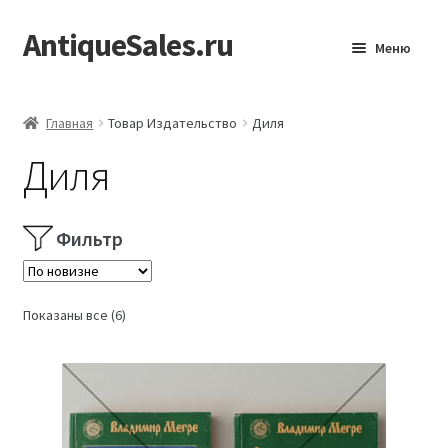
AntiqueSales.ru
Перейти
Перейти
Меню
к
к
навигации
содержимому
Главная
Главная
Товар Издательство
Диля
Диля
Фильтр
Сортировка:
Показаны все (6)
самые
недавние