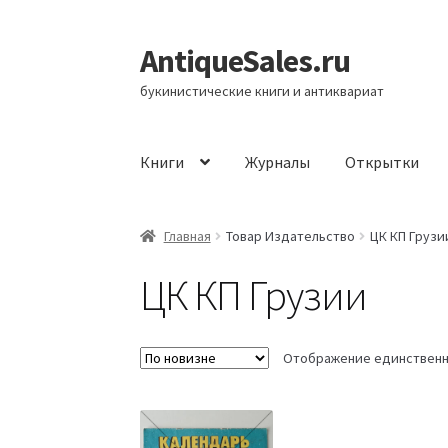
AntiqueSales.ru
Перейти
Перейти
к
к
букинистические книги и антиквариат
навигации
содержимому
Книги
Журналы
Открытки
Главная
Главная
Товар Издательство
ЦК КП Грузи
ЦК КП Грузии
Отображение единственн