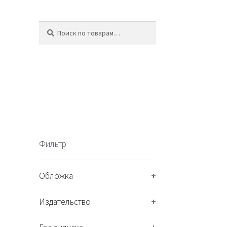
Искать:
П
о
и
с
к
Фильтр
Обложка
+
Издательство
+