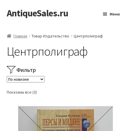
AntiqueSales.ru
Перейти
Перейти
Меню
к
к
навигации
содержимому
Главная
Главная
Товар Издательство
Центрполиграф
Центрполиграф
Фильтр
Сортировка:
Показаны все (3)
самые
недавние