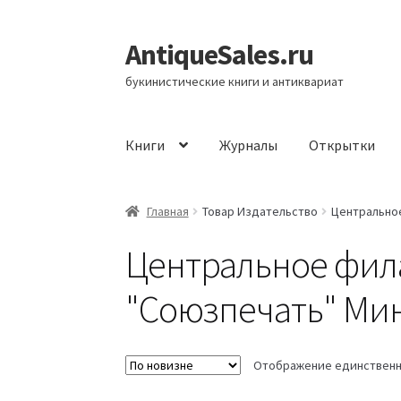
AntiqueSales.ru
Перейти
Перейти
к
к
букинистические книги и антиквариат
навигации
содержимому
Книги
Журналы
Открытки
Главная
Главная
Товар Издательство
Центральное
Центральное фил
"Союзпечать" Мин
Отображение единственн