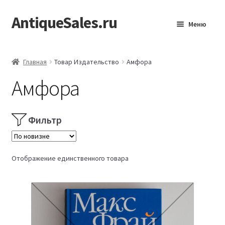
AntiqueSales.ru
Перейти
Перейти
Меню
к
к
навигации
содержимому
Главная
Главная
Товар Издательство
Амфора
Амфора
Фильтр
Отображение единственного товара