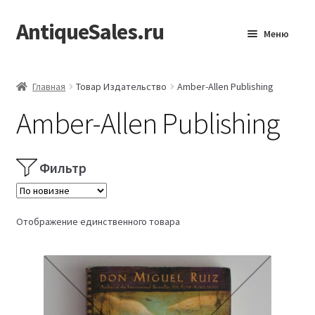
AntiqueSales.ru
Перейти
Перейти
Меню
к
к
навигации
содержимому
Главная
Главная
Товар Издательство
Amber-Allen Publishing
Amber-Allen Publishing
Фильтр
Отображение единственного товара