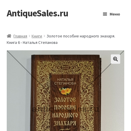
AntiqueSales.ru
Перейти
Перейти
Меню
к
к
навигации
содержимому
Главная
Главная
Книги
Золотое пособие народного знахаря.
Книга 6 - Наталья Степанова