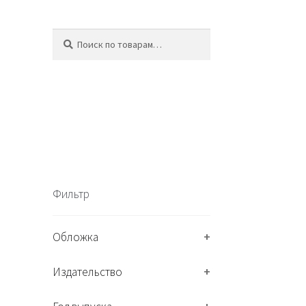
Искать:
П
о
и
с
к
Фильтр
Обложка
+
Издательство
+