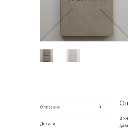
Оп
Описание
В к
Детали
дав