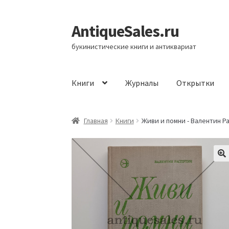
AntiqueSales.ru
Перейти
Перейти
к
к
букинистические книги и антиквариат
навигации
содержимому
Книги
Журналы
Открытки
Главная
Главная
Книги
Живи и помни - Валентин Р