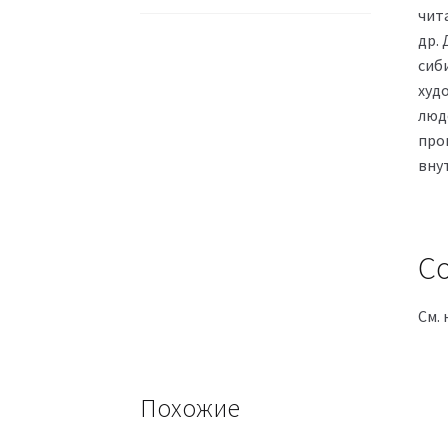
чит
др.
сиб
худ
люд
про
вну
Со
См. 
Похожие