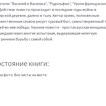
ателю "Василий и Василиса", "Рудольфио", "Уроки французског
 Действие повести происходит в последние годы войны в
ирской деревне, далеко в тылу. Автор зримо, полновесным
ожественным словом рисует суровый быт, самоотверженный 
ей во имя победы. Героиня повести - простая русская женщина
шедшая через многие испытания, выдержавшая нелегкую
треннюю борьбу с самой собой.
стояние книги:
на фото. Все листы на месте.