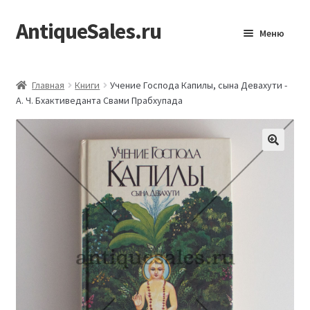
AntiqueSales.ru
Перейти
Перейти
Меню
к
к
навигации
содержимому
Главная
Главная
Книги
Учение Господа Капилы, сына Девахути -
А. Ч. Бхактиведанта Свами Прабхупада