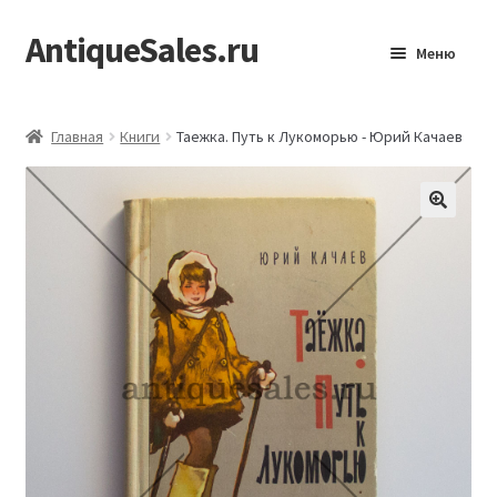
AntiqueSales.ru
Перейти
Перейти
Меню
к
к
навигации
содержимому
Главная
Главная
Книги
Таежка. Путь к Лукоморью - Юрий Качаев