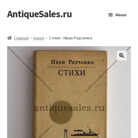
AntiqueSales.ru
Перейти
Перейти
Меню
к
к
навигации
содержимому
Главная
Главная
Книги
Стихи - Иван Рядченко